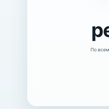
р
По всем