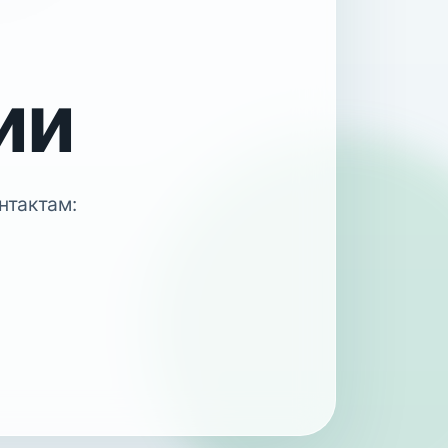
ии
нтактам: