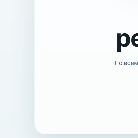
р
По всем