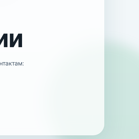
ии
нтактам: