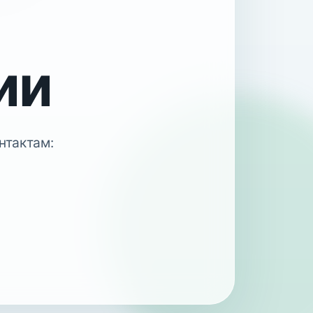
ии
нтактам: