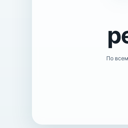
р
По всем