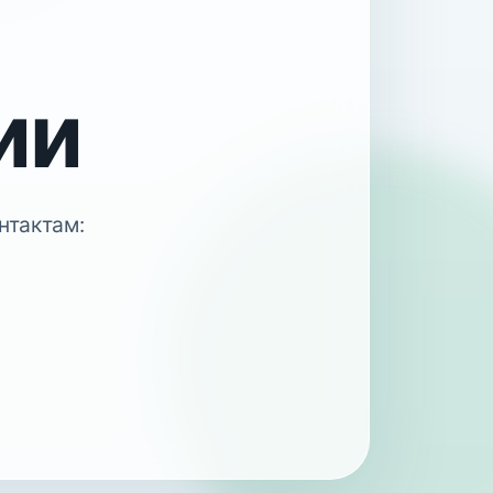
ии
нтактам: