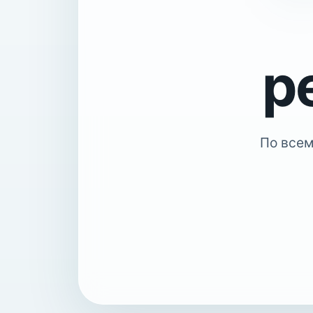
р
По всем