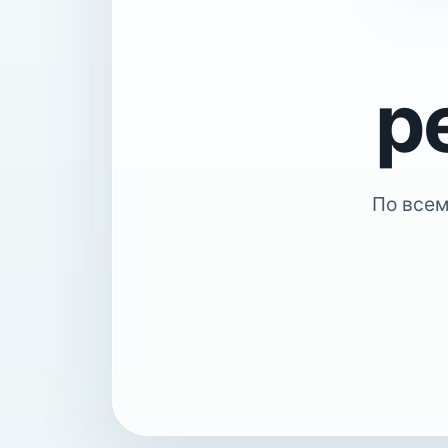
р
По всем