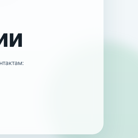
ии
нтактам: