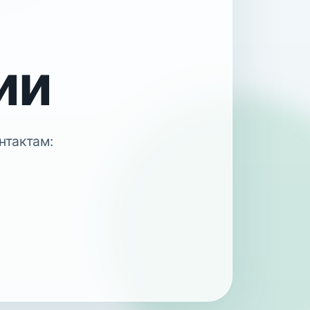
ии
нтактам: