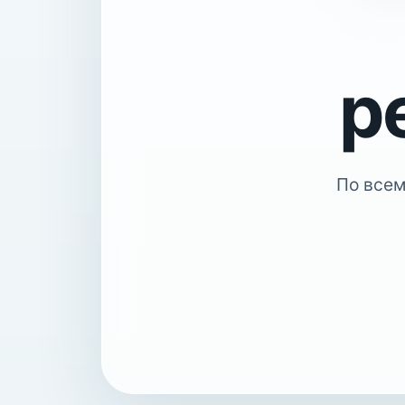
р
По всем